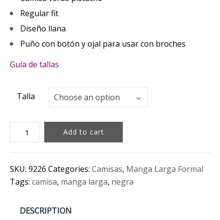
Regular fit
Diseño llana
Puño con botón y ojal para usar con broches
Guía de tallas
Talla
Talla
Choose an option
CAMISA
Add to cart
VERDE
PISTACHO
MANGA
SKU:
9226
Categories:
Camisas
,
Manga Larga Formal
LARGA
Tags:
camisa
,
manga larga
,
negra
LLANO
quantity
DESCRIPTION