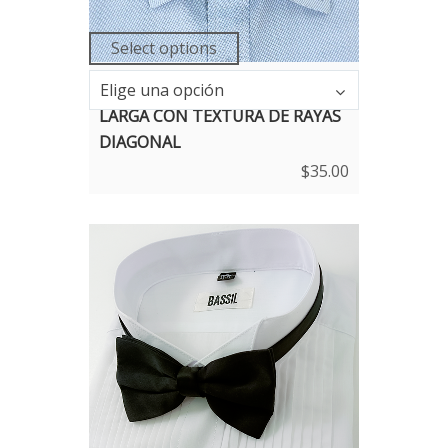
Select options
Talla
CAMISA AZUL CLARO MANGA
Elige una opción
LARGA CON TEXTURA DE RAYAS
DIAGONAL
$
35.00