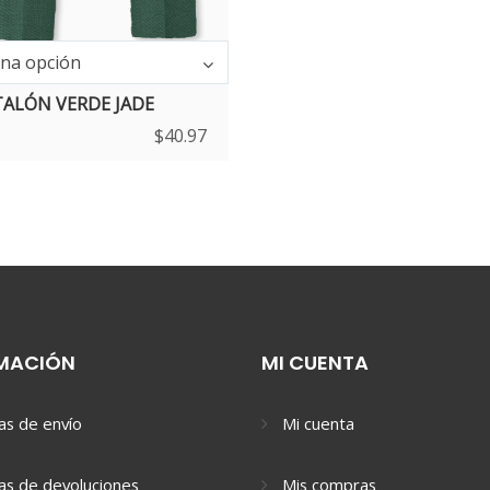
una opción
ALÓN VERDE JADE
$
40.97
MACIÓN
MI CUENTA
cas de envío
Mi cuenta
cas de devoluciones
Mis compras