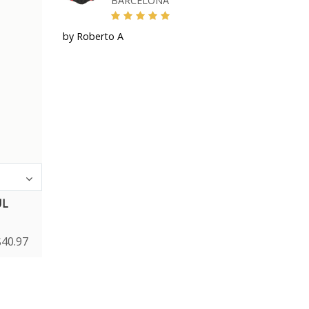
BARCELONA
by Roberto A
UL
$
40.97