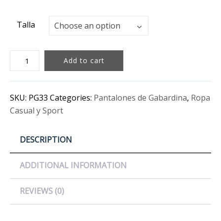
Talla
Talla
Choose an option
Pantalón
Add to cart
de
Gabardina
Azul
SKU:
PG33
Categories:
Pantalones de Gabardina
,
Ropa
quantity
Casual y Sport
DESCRIPTION
ADDITIONAL INFORMATION
REVIEWS (0)