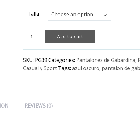
Talla
Talla
Choose an option
Pantalón
Add to cart
de
Gabardina
Verde
SKU:
PG39
Categories:
Pantalones de Gabardina
,
Aceituna
Casual y Sport
Tags:
azul oscuro
,
pantalon de ga
quantity
ION
REVIEWS (0)