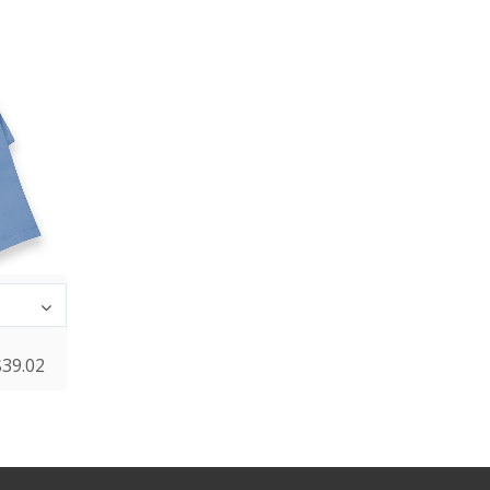
INA
$
39.02