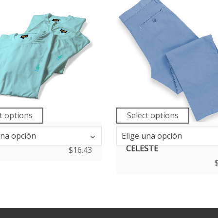
t options
Select options
Talla
una opción
SETA BÁSICA MENTA
Elige una opción
PANTALÓN DE GABARD
CELESTE
$
16.43