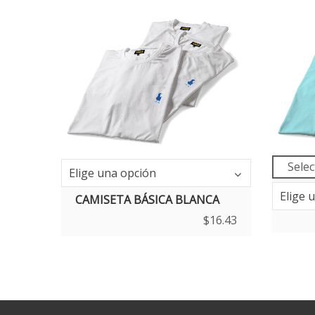
Selec
Talla
Elige una opción
Talla
Elige 
CAMI
CAMISETA BÁSICA BLANCA
$
16.43