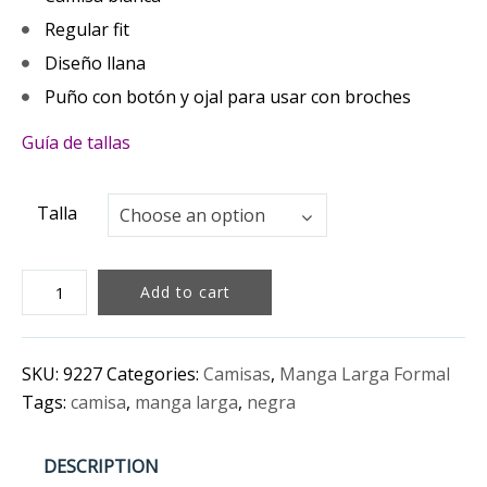
Regular fit
Diseño llana
Puño con botón y ojal para usar con broches
Guía de tallas
Talla
Talla
Choose an option
CAMISA
Add to cart
BLANCA
MANGA
LARGA
SKU:
9227
Categories:
Camisas
,
Manga Larga Formal
LLANO
Tags:
camisa
,
manga larga
,
negra
quantity
DESCRIPTION