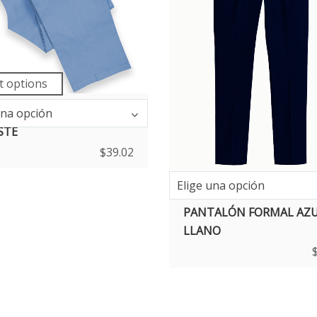
t options
una opción
ALÓN DE GABARDINA
STE
$
39.02
Elige una opción
PANTALÓN FORMAL AZ
LLANO