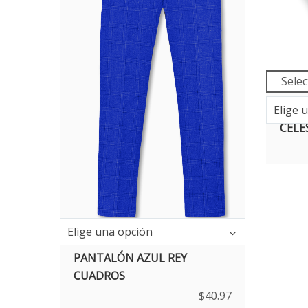
Selec
Elige 
PANT
CELE
Elige una opción
PANTALÓN AZUL REY
CUADROS
$
40.97