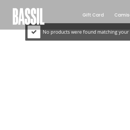
Gift Card
Camis
No products were found matching your s